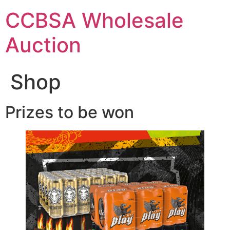
Skip
CCBSA Wholesale
to
content
Auction
Shop
Prizes to be won