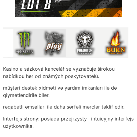
Kasino a sázková kancelář se vyznačuje širokou
nabídkou her od známých poskytovatelů.
müştəri dəstək xidməti və yardım imkanları ilə də
qiymətləndirilə bilər.
rəqabətli əmsalları ilə daha sərfəli mərclər təklif edir.
Interfejs strony: posiada przejrzysty i intuicyjny interfejs
użytkownika.