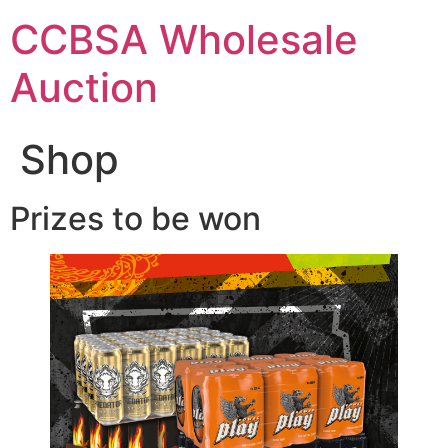
Skip
CCBSA Wholesale
to
content
Auction
Shop
Prizes to be won