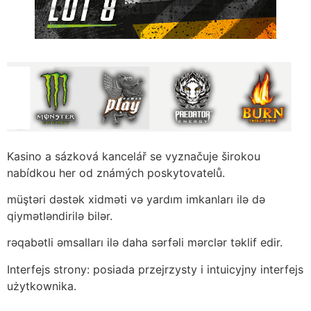
Kasino a sázková kancelář se vyznačuje širokou
nabídkou her od známých poskytovatelů.
müştəri dəstək xidməti və yardım imkanları ilə də
qiymətləndirilə bilər.
rəqabətli əmsalları ilə daha sərfəli mərclər təklif edir.
Interfejs strony: posiada przejrzysty i intuicyjny interfejs
użytkownika.