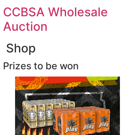
Skip
CCBSA Wholesale
to
content
Auction
Shop
Prizes to be won