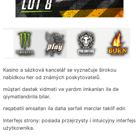
Kasino a sázková kancelář se vyznačuje širokou
nabídkou her od známých poskytovatelů.
müştəri dəstək xidməti və yardım imkanları ilə də
qiymətləndirilə bilər.
rəqabətli əmsalları ilə daha sərfəli mərclər təklif edir.
Interfejs strony: posiada przejrzysty i intuicyjny interfejs
użytkownika.