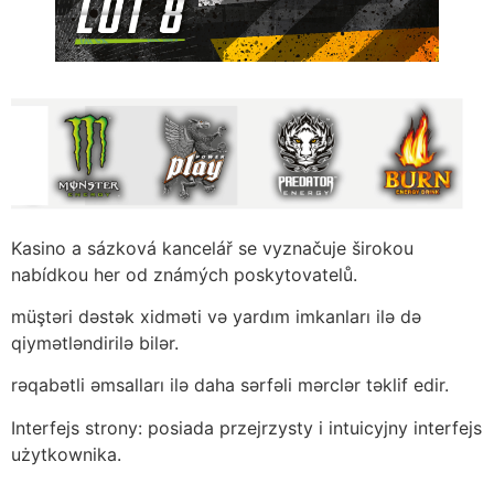
Kasino a sázková kancelář se vyznačuje širokou
nabídkou her od známých poskytovatelů.
müştəri dəstək xidməti və yardım imkanları ilə də
qiymətləndirilə bilər.
rəqabətli əmsalları ilə daha sərfəli mərclər təklif edir.
Interfejs strony: posiada przejrzysty i intuicyjny interfejs
użytkownika.