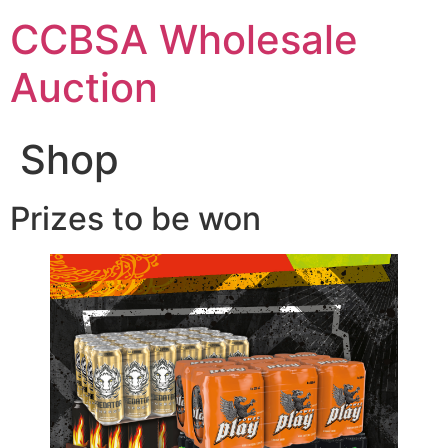
Skip
CCBSA Wholesale
to
content
Auction
Shop
Prizes to be won