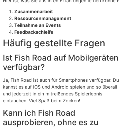
Hier ist, was Sie aus ihren Erfahrungen lernen können:
Zusammenarbeit
Ressourcenmanagement
Teilnahme an Events
Feedbackschleife
Häufig gestellte Fragen
Ist Fish Road auf Mobilgeräten
verfügbar?
Ja, Fish Road ist auch für Smartphones verfügbar. Du
kannst es auf iOS und Android spielen und so überall
und jederzeit in ein mitreißendes Spielerlebnis
eintauchen. Viel Spaß beim Zocken!
Kann ich Fish Road
ausprobieren, ohne es zu