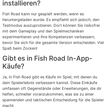
installieren?
Fish Road kann nur gespielt werden, wenn es
heruntergeladen wurde. Es empfiehlt sich jedoch, den
Testmodus auszuprobieren. Dort können Sie risikofrei
mit dem Gameplay und den Spielmechaniken
experimentieren und Ihre Kompetenzen verbessern,
bevor Sie sich für die gesamte Version entscheiden. Viel
Spaß beim Zocken!
Gibt es in Fish Road In-App-
Käufe?
Ja, in Fish Road gibt es Käufe im Spiel, mit denen du
dein Spielerlebnis verbessern kannst. Diese Einkäufe
umfassen oft Gegenstände oder Erweiterungen, die dir
helfen, schneller voranzukommen, was sie zu einer
spannenden und taktischen Entscheidung für die Spieler
macht.