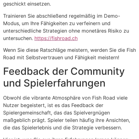
geschickt einsetzen.
Trainieren Sie abschließend regelmäßig im Demo-
Modus, um Ihre Fähigkeiten zu verfeinern und
unterschiedliche Strategien ohne monetäres Risiko zu
untersuchen.
https://fishroad.ch
Wenn Sie diese Ratschläge meistern, werden Sie die Fish
Road mit Selbstvertrauen und Fähigkeit meistern!
Feedback der Community
und Spielerfahrungen
Obwohl die vibrante Atmosphäre von Fish Road viele
Nutzer begeistert, ist es das Feedback der
Spielergemeinschaft, das das Spielvergnügen
maßgeblich prägt. Spieler teilen häufig ihre Ansichten,
die das Spielerlebnis und die Strategie verbessern.