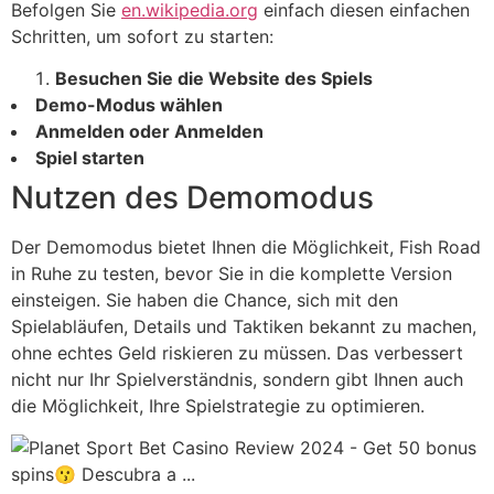
Befolgen Sie
en.wikipedia.org
einfach diesen einfachen
Schritten, um sofort zu starten:
Besuchen Sie die Website des Spiels
Demo-Modus wählen
Anmelden oder Anmelden
Spiel starten
Nutzen des Demomodus
Der Demomodus bietet Ihnen die Möglichkeit, Fish Road
in Ruhe zu testen, bevor Sie in die komplette Version
einsteigen. Sie haben die Chance, sich mit den
Spielabläufen, Details und Taktiken bekannt zu machen,
ohne echtes Geld riskieren zu müssen. Das verbessert
nicht nur Ihr Spielverständnis, sondern gibt Ihnen auch
die Möglichkeit, Ihre Spielstrategie zu optimieren.