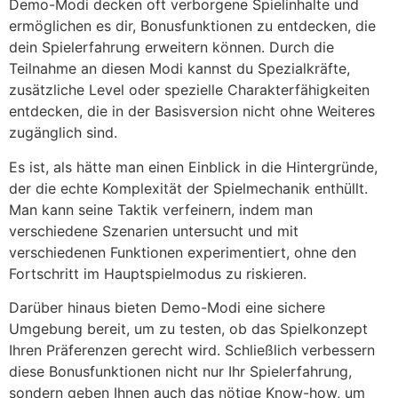
Demo-Modi decken oft verborgene Spielinhalte und
ermöglichen es dir, Bonusfunktionen zu entdecken, die
dein Spielerfahrung erweitern können. Durch die
Teilnahme an diesen Modi kannst du Spezialkräfte,
zusätzliche Level oder spezielle Charakterfähigkeiten
entdecken, die in der Basisversion nicht ohne Weiteres
zugänglich sind.
Es ist, als hätte man einen Einblick in die Hintergründe,
der die echte Komplexität der Spielmechanik enthüllt.
Man kann seine Taktik verfeinern, indem man
verschiedene Szenarien untersucht und mit
verschiedenen Funktionen experimentiert, ohne den
Fortschritt im Hauptspielmodus zu riskieren.
Darüber hinaus bieten Demo-Modi eine sichere
Umgebung bereit, um zu testen, ob das Spielkonzept
Ihren Präferenzen gerecht wird. Schließlich verbessern
diese Bonusfunktionen nicht nur Ihr Spielerfahrung,
sondern geben Ihnen auch das nötige Know-how, um