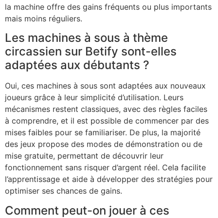
la machine offre des gains fréquents ou plus importants
mais moins réguliers.
Les machines à sous à thème
circassien sur Betify sont-elles
adaptées aux débutants ?
Oui, ces machines à sous sont adaptées aux nouveaux
joueurs grâce à leur simplicité d’utilisation. Leurs
mécanismes restent classiques, avec des règles faciles
à comprendre, et il est possible de commencer par des
mises faibles pour se familiariser. De plus, la majorité
des jeux propose des modes de démonstration ou de
mise gratuite, permettant de découvrir leur
fonctionnement sans risquer d’argent réel. Cela facilite
l’apprentissage et aide à développer des stratégies pour
optimiser ses chances de gains.
Comment peut-on jouer à ces