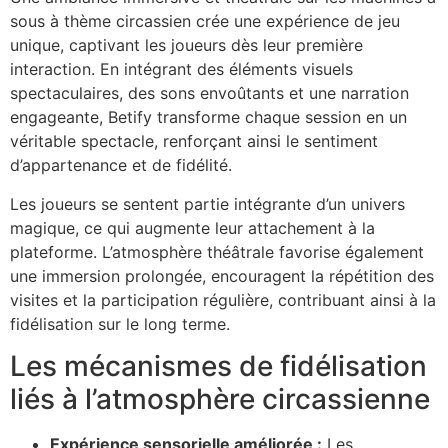
sous à thème circassien crée une expérience de jeu
unique, captivant les joueurs dès leur première
interaction. En intégrant des éléments visuels
spectaculaires, des sons envoûtants et une narration
engageante, Betify transforme chaque session en un
véritable spectacle, renforçant ainsi le sentiment
d’appartenance et de fidélité.
Les joueurs se sentent partie intégrante d’un univers
magique, ce qui augmente leur attachement à la
plateforme. L’atmosphère théâtrale favorise également
une immersion prolongée, encouragent la répétition des
visites et la participation régulière, contribuant ainsi à la
fidélisation sur le long terme.
Les mécanismes de fidélisation
liés à l’atmosphère circassienne
Expérience sensorielle améliorée :
Les