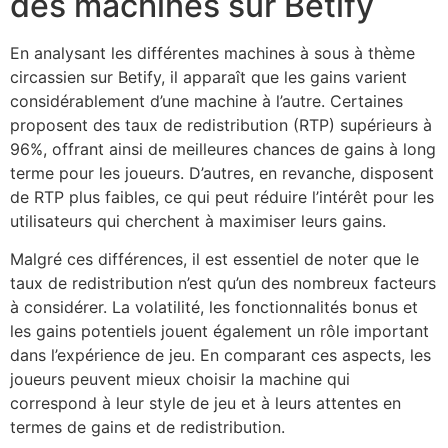
des machines sur Betify
En analysant les différentes machines à sous à thème
circassien sur Betify, il apparaît que les gains varient
considérablement d’une machine à l’autre. Certaines
proposent des taux de redistribution (RTP) supérieurs à
96%, offrant ainsi de meilleures chances de gains à long
terme pour les joueurs. D’autres, en revanche, disposent
de RTP plus faibles, ce qui peut réduire l’intérêt pour les
utilisateurs qui cherchent à maximiser leurs gains.
Malgré ces différences, il est essentiel de noter que le
taux de redistribution n’est qu’un des nombreux facteurs
à considérer. La volatilité, les fonctionnalités bonus et
les gains potentiels jouent également un rôle important
dans l’expérience de jeu. En comparant ces aspects, les
joueurs peuvent mieux choisir la machine qui
correspond à leur style de jeu et à leurs attentes en
termes de gains et de redistribution.