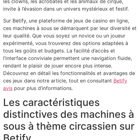
les clowns, les acrobates et les animaux de cirque,
invite à l’évasion dans un univers mystérieux et festif.
Sur Betify, une plateforme de jeux de casino en ligne,
ces machines à sous se démarquent par leur diversité et
leur qualité. Que vous soyez un novice ou un joueur
expérimenté, vous trouverez des options adaptées à
tous les goûts et budgets. La facilité d’accès et
l’interface conviviale permettent une navigation fluide,
rendant le plaisir de jouer encore plus intense.
Découvrez en détail les fonctionnalités et avantages de
ces jeux dans notre article, tout en consultant
Betify
avis
pour plus d’informations.
Les caractéristiques
distinctives des machines à
sous à thème circassien sur
Betify