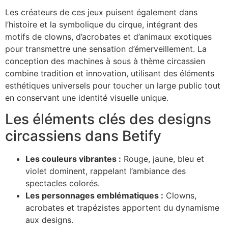
Les créateurs de ces jeux puisent également dans
l’histoire et la symbolique du cirque, intégrant des
motifs de clowns, d’acrobates et d’animaux exotiques
pour transmettre une sensation d’émerveillement. La
conception des machines à sous à thème circassien
combine tradition et innovation, utilisant des éléments
esthétiques universels pour toucher un large public tout
en conservant une identité visuelle unique.
Les éléments clés des designs
circassiens dans Betify
Les couleurs vibrantes :
Rouge, jaune, bleu et
violet dominent, rappelant l’ambiance des
spectacles colorés.
Les personnages emblématiques :
Clowns,
acrobates et trapézistes apportent du dynamisme
aux designs.