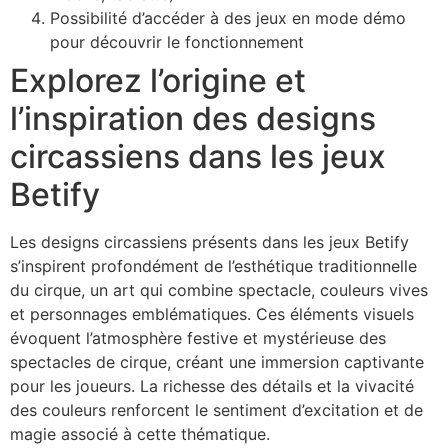
Possibilité d’accéder à des jeux en mode démo
pour découvrir le fonctionnement
Explorez l’origine et
l’inspiration des designs
circassiens dans les jeux
Betify
Les designs circassiens présents dans les jeux Betify
s’inspirent profondément de l’esthétique traditionnelle
du cirque, un art qui combine spectacle, couleurs vives
et personnages emblématiques. Ces éléments visuels
évoquent l’atmosphère festive et mystérieuse des
spectacles de cirque, créant une immersion captivante
pour les joueurs. La richesse des détails et la vivacité
des couleurs renforcent le sentiment d’excitation et de
magie associé à cette thématique.