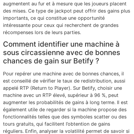
augmentent au fur et à mesure que les joueurs placent
des mises. Ce type de jackpot peut offrir des gains plus
importants, ce qui constitue une opportunité
intéressante pour ceux qui recherchent de grandes
récompenses lors de leurs parties.
Comment identifier une machine à
sous circassienne avec de bonnes
chances de gain sur Betify ?
Pour repérer une machine avec de bonnes chances, il
est conseillé de vérifier le taux de redistribution, aussi
appelé RTP (Return to Player). Sur Betify, choisir une
machine avec un RTP élevé, supérieur à 96 %, peut
augmenter les probabilités de gains à long terme. Il est
également utile de regarder si la machine propose des
fonctionnalités telles que des symboles scatter ou des
tours gratuits, qui facilitent l’obtention de gains
réguliers. Enfin, analyser la volatilité permet de savoir si