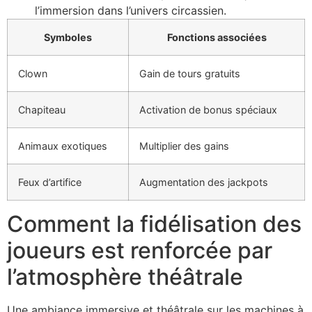
l’immersion dans l’univers circassien.
Symboles
Fonctions associées
Clown
Gain de tours gratuits
Chapiteau
Activation de bonus spéciaux
Animaux exotiques
Multiplier des gains
Feux d’artifice
Augmentation des jackpots
Comment la fidélisation des
joueurs est renforcée par
l’atmosphère théâtrale
Une ambiance immersive et théâtrale sur les machines à