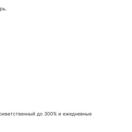
рь.
приветственный до 300% и ежедневные