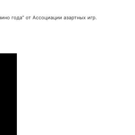
ино года” от Ассоциации азартных игр.