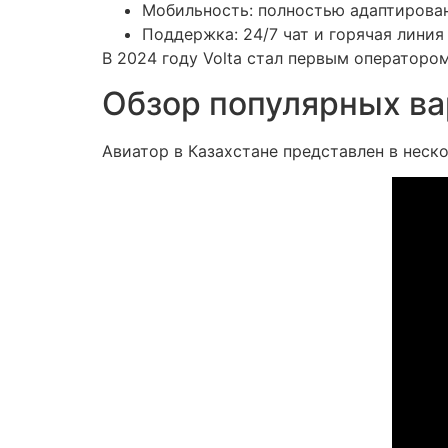
Мобильность: полностью адаптирован
Поддержка: 24/7 чат и горячая линия
В 2024 году Volta стал первым операторо
Обзор популярных в
Авиатор в Казахстане представлен в неско