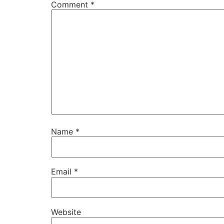
Comment
*
Name
*
Email
*
Website