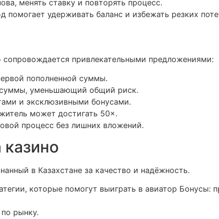
ова, менять ставку и повторять процесс.
од помогает удерживать баланс и избежать резких поте
то сопровождается привлекательными предложениями:
первой пополненной суммы.
й суммы, уменьшающий общий риск.
ами и эксклюзивными бонусами.
ожитель может достигать 50×.
овой процесс без лишних вложений.
 казино
знанный в Казахстане за качество и надёжность.
атегии, которые помогут выиграть в авиатор Бонусы: 
 по рынку.