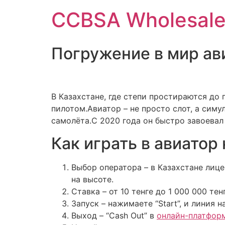
Skip
CCBSA Wholesale
to
content
Погружение в мир ав
В Казахстане, где степи простираются до 
пилотом.Авиатор – не просто слот, а симу
самолёта.С 2020 года он быстро завоевал
Как играть в авиатор 
Выбор оператора – в Казахстане лице
на высоте.
Ставка – от 10 тенге до 1 000 000 т
Запуск – нажимаете “Start”, и линия н
Выход – “Cash Out” в
онлайн-платфор