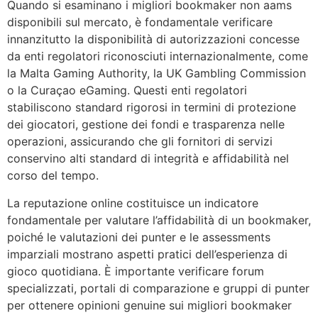
Quando si esaminano i migliori bookmaker non aams
disponibili sul mercato, è fondamentale verificare
innanzitutto la disponibilità di autorizzazioni concesse
da enti regolatori riconosciuti internazionalmente, come
la Malta Gaming Authority, la UK Gambling Commission
o la Curaçao eGaming. Questi enti regolatori
stabiliscono standard rigorosi in termini di protezione
dei giocatori, gestione dei fondi e trasparenza nelle
operazioni, assicurando che gli fornitori di servizi
conservino alti standard di integrità e affidabilità nel
corso del tempo.
La reputazione online costituisce un indicatore
fondamentale per valutare l’affidabilità di un bookmaker,
poiché le valutazioni dei punter e le assessments
imparziali mostrano aspetti pratici dell’esperienza di
gioco quotidiana. È importante verificare forum
specializzati, portali di comparazione e gruppi di punter
per ottenere opinioni genuine sui migliori bookmaker