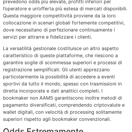
prevedono odds più elevate, profitti inferiori per
l’operatore e un’offerta più estesa di mercati disponibili.
Questa maggiore competitività proviene da la loro
collocazione in scenari globali fortemente competitivi,
dove necessitano di perfezionare continuamente i
servizi per attrarre e fidelizzare i clienti.
La versatilità gestionale costituisce un altro aspetto
caratteristico di queste piattaforme, che riescono a
garantire soglie di scommessa superiori e processi di
registrazione semplificati. Gli utenti apprezzano
particolarmente la possibilità di accedere a eventi
sportivi da tutto il mondo, spesso con trasmissioni in
diretta incorporate e dati analitici completi. I
bookmaker non AAMS garantiscono inoltre metodi di
pagamento diversificati, comprendendo criptovalute e
wallet digitali, con velocità di processing solitamente
superiori rispetto agli bookmaker convenzionali.
Odds Estremamente