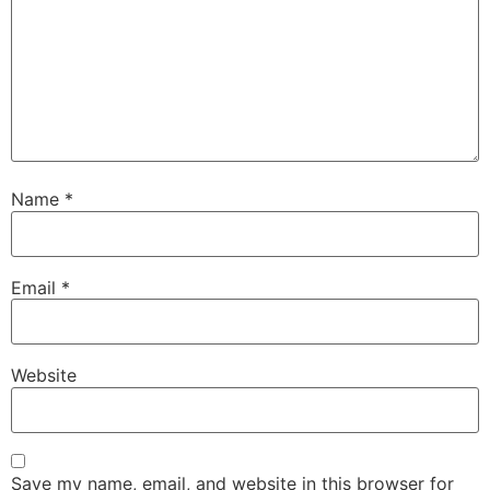
Name
*
Email
*
Website
Save my name, email, and website in this browser for