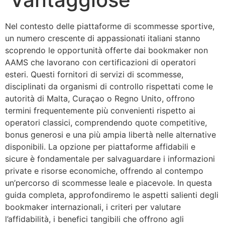
Nel contesto delle piattaforme di scommesse sportive,
un numero crescente di appassionati italiani stanno
scoprendo le opportunità offerte dai bookmaker non
AAMS che lavorano con certificazioni di operatori
esteri. Questi fornitori di servizi di scommesse,
disciplinati da organismi di controllo rispettati come le
autorità di Malta, Curaçao o Regno Unito, offrono
termini frequentemente più convenienti rispetto ai
operatori classici, comprendendo quote competitive,
bonus generosi e una più ampia libertà nelle alternative
disponibili. La opzione per piattaforme affidabili e
sicure è fondamentale per salvaguardare i informazioni
private e risorse economiche, offrendo al contempo
un’percorso di scommesse leale e piacevole. In questa
guida completa, approfondiremo le aspetti salienti degli
bookmaker internazionali, i criteri per valutare
l’affidabilità, i benefici tangibili che offrono agli