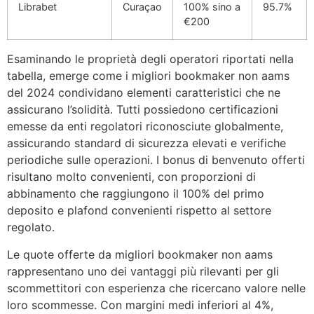
Librabet
Curaçao
100% sino a
95.7%
€200
Esaminando le proprietà degli operatori riportati nella
tabella, emerge come i migliori bookmaker non aams
del 2024 condividano elementi caratteristici che ne
assicurano l’solidità. Tutti possiedono certificazioni
emesse da enti regolatori riconosciute globalmente,
assicurando standard di sicurezza elevati e verifiche
periodiche sulle operazioni. I bonus di benvenuto offerti
risultano molto convenienti, con proporzioni di
abbinamento che raggiungono il 100% del primo
deposito e plafond convenienti rispetto al settore
regolato.
Le quote offerte da migliori bookmaker non aams
rappresentano uno dei vantaggi più rilevanti per gli
scommettitori con esperienza che ricercano valore nelle
loro scommesse. Con margini medi inferiori al 4%,