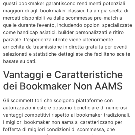
questi bookmaker garantiscono rendimenti potenziali
maggiori di agli bookmaker classici. La ampia scelta di
mercati disponibili va dalle scommesse pre-match a
quelle durante l’evento, includendo opzioni specializzate
come handicap asiatici, builder personalizzati e ritiro
parziale. L’esperienza utente viene ulteriormente
arricchita da trasmissione in diretta gratuita per eventi
selezionati e statistiche dettagliate che facilitano scelte
basate su dati.
Vantaggi e Caratteristiche
dei Bookmaker Non AAMS
Gli scommettitori che scelgono piattaforme con
autorizzazioni estere possono beneficiare di numerosi
vantaggi competitivi rispetto ai bookmaker tradizionali.
I migliori bookmaker non aams si caratterizzano per
l’offerta di migliori condizioni di scommessa, che