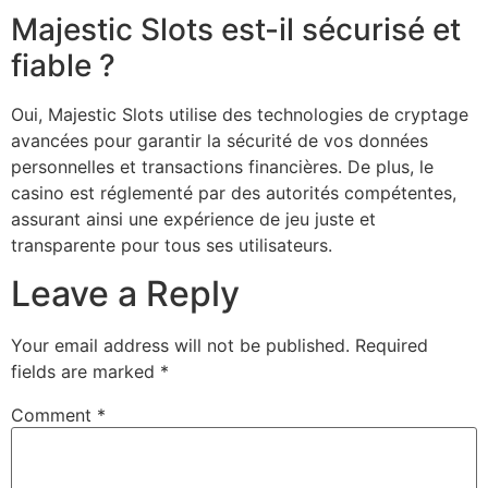
Majestic Slots est-il sécurisé et
fiable ?
Oui, Majestic Slots utilise des technologies de cryptage
avancées pour garantir la sécurité de vos données
personnelles et transactions financières. De plus, le
casino est réglementé par des autorités compétentes,
assurant ainsi une expérience de jeu juste et
transparente pour tous ses utilisateurs.
Leave a Reply
Your email address will not be published.
Required
fields are marked
*
Comment
*