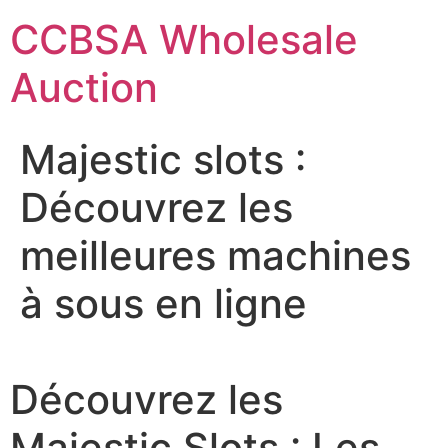
Skip
CCBSA Wholesale
to
content
Auction
Majestic slots :
Découvrez les
meilleures machines
à sous en ligne
Découvrez les
Majestic Slots : Les