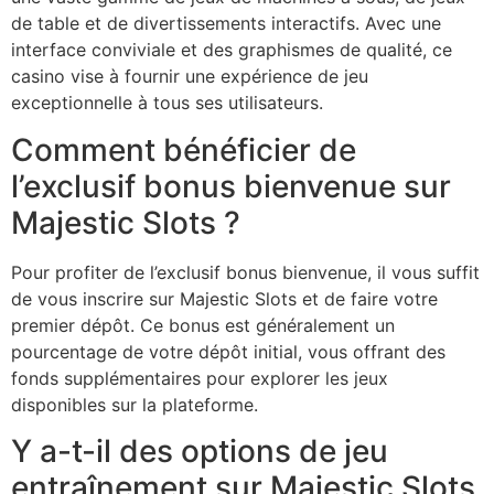
de table et de divertissements interactifs. Avec une
interface conviviale et des graphismes de qualité, ce
casino vise à fournir une expérience de jeu
exceptionnelle à tous ses utilisateurs.
Comment bénéficier de
l’exclusif bonus bienvenue sur
Majestic Slots ?
Pour profiter de l’exclusif bonus bienvenue, il vous suffit
de vous inscrire sur Majestic Slots et de faire votre
premier dépôt. Ce bonus est généralement un
pourcentage de votre dépôt initial, vous offrant des
fonds supplémentaires pour explorer les jeux
disponibles sur la plateforme.
Y a-t-il des options de jeu
entraînement sur Majestic Slots