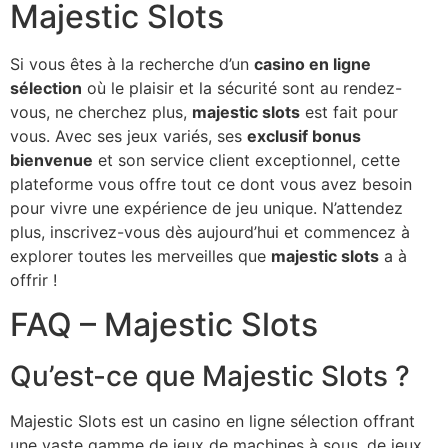
Majestic Slots
Si vous êtes à la recherche d’un
casino en ligne
sélection
où le plaisir et la sécurité sont au rendez-
vous, ne cherchez plus,
majestic slots
est fait pour
vous. Avec ses jeux variés, ses
exclusif bonus
bienvenue
et son service client exceptionnel, cette
plateforme vous offre tout ce dont vous avez besoin
pour vivre une expérience de jeu unique. N’attendez
plus, inscrivez-vous dès aujourd’hui et commencez à
explorer toutes les merveilles que
majestic slots
a à
offrir !
FAQ – Majestic Slots
Qu’est-ce que Majestic Slots ?
Majestic Slots est un casino en ligne sélection offrant
une vaste gamme de jeux de machines à sous, de jeux