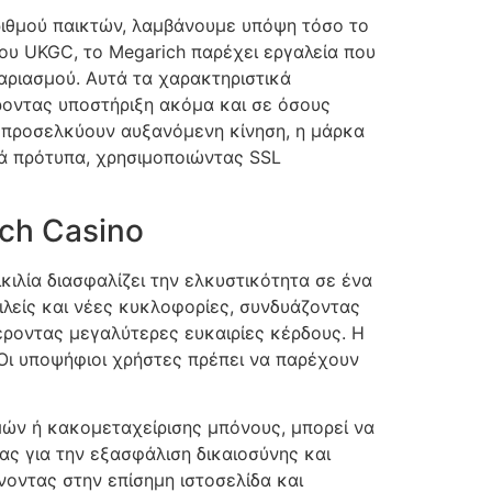
ιθμού παικτών, λαμβάνουμε υπόψη τόσο το
του UKGC, το Megarich παρέχει εργαλεία που
αριασμού. Αυτά τα χαρακτηριστικά
οντας υποστήριξη ακόμα και σε όσους
 προσελκύουν αυξανόμενη κίνηση, η μάρκα
ρά πρότυπα, χρησιμοποιώντας SSL
ch Casino
ικιλία διασφαλίζει την ελκυστικότητα σε ένα
ιλείς και νέες κυκλοφορίες, συνδυάζοντας
φέροντας μεγαλύτερες ευκαιρίες κέρδους. Η
Οι υποψήφιοι χρήστες πρέπει να παρέχουν
ν ή κακομεταχείρισης μπόνους, μπορεί να
ς για την εξασφάλιση δικαιοσύνης και
οντας στην επίσημη ιστοσελίδα και