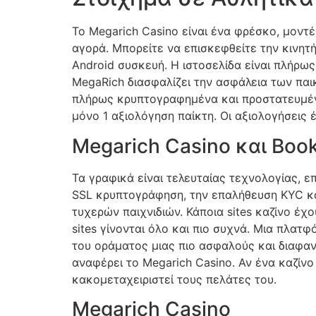
Το Megarich Casino είναι ένα φρέσκο, μοντ
αγορά. Μπορείτε να επισκεφθείτε την κινητή
Android συσκευή. Η ιστοσελίδα είναι πλήρω
MegaRich διασφαλίζει την ασφάλεια των πα
πλήρως κρυπτογραφημένα και προστατευμένα.
μόνο 1 αξιολόγηση παίκτη. Οι αξιολογήσεις έ
Megarich Casino και Boo
Τα γραφικά είναι τελευταίας τεχνολογίας, ε
SSL κρυπτογράφηση, την επαλήθευση KYC και
τυχερών παιχνιδιών. Κάποια sites καζίνο έχο
sites γίνονται όλο και πιο συχνά. Μια πλα
του οράματος μιας πιο ασφαλούς και διαφανή
αναφέρει το Megarich Casino. Αν ένα καζίνο έ
κακομεταχειριστεί τους πελάτες του.
Megarich Casino