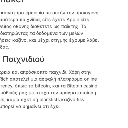
 καινοτόμο εμπειρία σε αυτήν την ομοιογενή
σότερα παιχνίδια, είτε έχετε Apple είτε
γεθος οθόνης διαθέτετε ως παίκτης. Το
 διατηρώντας τα δεδομένα των μελών
ις καζίνο, και μέχρι στιγμής έχουμε λάβει
δας.
 Παιχνιδιού
έρεια και απρόσκοπτο παιχνίδι. Χάρη στην
Rich αποτελεί μια ασφαλή πλατφόρμα online
ncy, όπως το bitcoin, και τα Bitcoin casino
οσπάθειές μας με στόχο την πραγματοποίηση
, καμία σχετική blacklists καζίνο δεν
μπορεί να σημαίνει ότι έχει