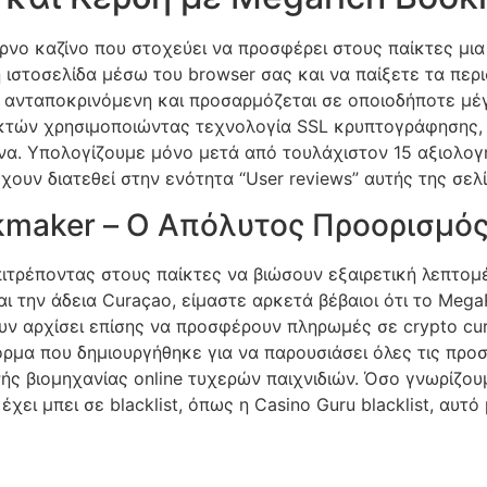
έρνο καζίνο που στοχεύει να προσφέρει στους παίκτες μια
 ιστοσελίδα μέσω του browser σας και να παίξετε τα περισ
ς ανταποκρινόμενη και προσαρμόζεται σε οποιοδήποτε μέ
ικτών χρησιμοποιώντας τεχνολογία SSL κρυπτογράφησης,
 Υπολογίζουμε μόνο μετά από τουλάχιστον 15 αξιολογήσε
χουν διατεθεί στην ενότητα “User reviews” αυτής της σελί
kmaker – Ο Απόλυτος Προορισμός
πιτρέποντας στους παίκτες να βιώσουν εξαιρετική λεπτομ
 την άδεια Curaçao, είμαστε αρκετά βέβαιοι ότι το Mega
υν αρχίσει επίσης να προσφέρουν πληρωμές σε crypto curre
τφόρμα που δημιουργήθηκε για να παρουσιάσει όλες τις πρ
ς βιομηχανίας online τυχερών παιχνιδιών. Όσο γνωρίζουμε
χει μπει σε blacklist, όπως η Casino Guru blacklist, αυτό 