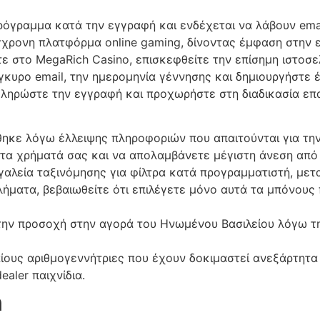
ρόγραμμα κατά την εγγραφή και ενδέχεται να λάβουν email
γχρονη πλατφόρμα online gaming, δίνοντας έμφαση στην 
 στο MegaRich Casino, επισκεφθείτε την επίσημη ιστοσελί
 έγκυρο email, την ημερομηνία γέννησης και δημιουργήστε
ηρώστε την εγγραφή και προχωρήστε στη διαδικασία επα
ηκε λόγω έλλειψης πληροφοριών που απαιτούνται για την
ια τα χρήματά σας και να απολαμβάνετε μέγιστη άνεση από
ργαλεία ταξινόμησης για φίλτρα κατά προγραμματιστή, με
ήματα, βεβαιωθείτε ότι επιλέγετε μόνο αυτά τα μπόνους 
 την προσοχή στην αγορά του Ηνωμένου Βασιλείου λόγω τ
ίους αριθμογεννήτριες που έχουν δοκιμαστεί ανεξάρτητα 
ealer παιχνίδια.
n