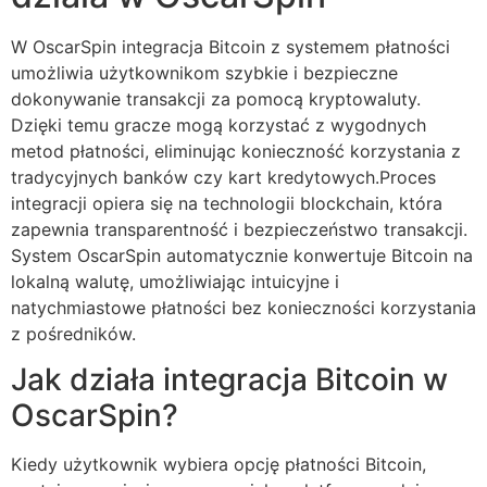
W OscarSpin integracja Bitcoin z systemem płatności
umożliwia użytkownikom szybkie i bezpieczne
dokonywanie transakcji za pomocą kryptowaluty.
Dzięki temu gracze mogą korzystać z wygodnych
metod płatności, eliminując konieczność korzystania z
tradycyjnych banków czy kart kredytowych.Proces
integracji opiera się na technologii blockchain, która
zapewnia transparentność i bezpieczeństwo transakcji.
System OscarSpin automatycznie konwertuje Bitcoin na
lokalną walutę, umożliwiając intuicyjne i
natychmiastowe płatności bez konieczności korzystania
z pośredników.
Jak działa integracja Bitcoin w
OscarSpin?
Kiedy użytkownik wybiera opcję płatności Bitcoin,