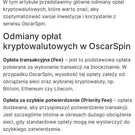
W tym artykule przedstawimy główne odmiany opłat
kryptowalutowych, które warto znać, aby
zoptymalizować swoje inwestycje i korzystanie z
serwisu OscarSpin.
Odmiany opłat
kryptowalutowych w OscarSpin
Opłata transakcyjna (Fee)
– jest to podstawowa opłata
pobierana za wykonanie transakcji na blockchainie. W
przypadku OscarSpin, wysokość tej opłaty zależy od
obciążenia sieci oraz wybranej kryptowaluty, np.
Bitcoin, Ethereum czy Litecoin.
Opłata za szybkie potwierdzenie (Priority Fee)
– opłata
dodawana, aby przyspieszyć potwierdzenie transakcji.
Jest szczególnie istotna w okresach dużego obciążenia
sieci, gdy standardowe opłaty mogą nie wystarczyć do
szybkiego zatwierdzenia.