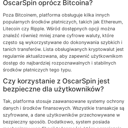
OscarSpin oprócz Bitcoina?
Poza Bitcoinem, platforma obsługuje kilka innych
popularnych środków płatniczych, takich jak Ethereum,
Litecoin czy Ripple. Wśród dostępnych opcji można
znaleźć również mniej znane cyfrowe waluty, które
często są wykorzystywane do dokonywania szybkich i
tanich transferów. Lista obsługiwanych kryptowalut jest
regularnie aktualizowana, aby zapewnić użytkownikom
dostęp do najbardziej rozpoznawalnych i stabilnych
środków płatniczych tego typu.
Czy korzystanie z OscarSpin jest
bezpieczne dla użytkowników?
Tak, platforma stosuje zaawansowane systemy ochrony
danych i środków finansowych. Wszystkie transakcje są
szyfrowane, a dane użytkowników przechowywane w
bezpieczny sposób. Dodatkowo, system posiada