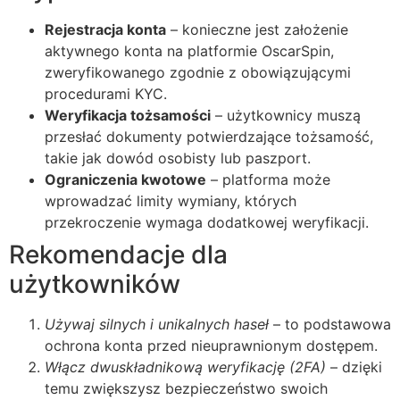
Rejestracja konta
– konieczne jest założenie
aktywnego konta na platformie OscarSpin,
zweryfikowanego zgodnie z obowiązującymi
procedurami KYC.
Weryfikacja tożsamości
– użytkownicy muszą
przesłać dokumenty potwierdzające tożsamość,
takie jak dowód osobisty lub paszport.
Ograniczenia kwotowe
– platforma może
wprowadzać limity wymiany, których
przekroczenie wymaga dodatkowej weryfikacji.
Rekomendacje dla
użytkowników
Używaj silnych i unikalnych haseł
– to podstawowa
ochrona konta przed nieuprawnionym dostępem.
Włącz dwuskładnikową weryfikację (2FA)
– dzięki
temu zwiększysz bezpieczeństwo swoich