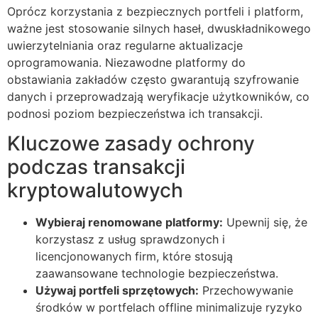
Oprócz korzystania z bezpiecznych portfeli i platform,
ważne jest stosowanie silnych haseł, dwuskładnikowego
uwierzytelniania oraz regularne aktualizacje
oprogramowania. Niezawodne platformy do
obstawiania zakładów często gwarantują szyfrowanie
danych i przeprowadzają weryfikacje użytkowników, co
podnosi poziom bezpieczeństwa ich transakcji.
Kluczowe zasady ochrony
podczas transakcji
kryptowalutowych
Wybieraj renomowane platformy:
Upewnij się, że
korzystasz z usług sprawdzonych i
licencjonowanych firm, które stosują
zaawansowane technologie bezpieczeństwa.
Używaj portfeli sprzętowych:
Przechowywanie
środków w portfelach offline minimalizuje ryzyko