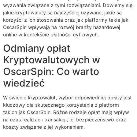
wyzwania związane z tymi rozwiązaniami. Dowiemy się,
jakie kryptowaluty są najczęściej używane, jakie są
korzyści z ich stosowania oraz jak platformy takie jak
OscarSpin wpływają na rozwój branży hazardowej
online w kontekście płatności cyfrowych.
Odmiany opłat
Kryptowalutowych w
OscarSpin: Co warto
wiedzieć
W świecie kryptowalut, wybór odpowiedniej opłaty jest
kluczowy dla skutecznego korzystania z platform
takich jak OscarSpin. Różne rodzaje opłat mają wpływ
na czas realizacji transakcji, jej bezpieczeństwo oraz
koszty związane z jej wykonaniem.