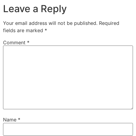
Leave a Reply
Your email address will not be published.
Required
fields are marked
*
Comment
*
Name
*