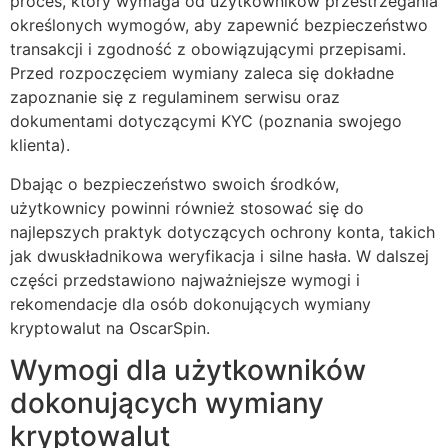
proces, który wymaga od użytkowników przestrzegania
określonych wymogów, aby zapewnić bezpieczeństwo
transakcji i zgodność z obowiązującymi przepisami.
Przed rozpoczęciem wymiany zaleca się dokładne
zapoznanie się z regulaminem serwisu oraz
dokumentami dotyczącymi KYC (poznania swojego
klienta).
Dbając o bezpieczeństwo swoich środków,
użytkownicy powinni również stosować się do
najlepszych praktyk dotyczących ochrony konta, takich
jak dwuskładnikowa weryfikacja i silne hasła. W dalszej
części przedstawiono najważniejsze wymogi i
rekomendacje dla osób dokonujących wymiany
kryptowalut na OscarSpin.
Wymogi dla użytkowników
dokonujących wymiany
kryptowalut