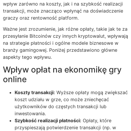
wpływ zarówno na koszty, jak i na szybkość realizacji
transakcji, może znacząco wpłynąć na doświadczenie
graczy oraz rentowność platform.
Ważne jest zrozumienie, jak różne opłaty, takie jak te za
przesyłanie Bitcoinów czy innych kryptowalut, wpływają
na strategie płatności i ogólne modele biznesowe w
branży gamingowej. Poniżej przedstawiono główne
aspekty tego wpływu.
Wpływ opłat na ekonomikę gry
online
Koszty transakcji:
Wyższe opłaty mogą zwiększać
koszt udziału w grze, co może zniechęcać
użytkowników do częstych transakcji lub
inwestowania.
Szybkość realizacji płatności:
Opłaty, które
przyspieszają potwierdzenie transakcji (np. w