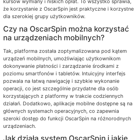
kursów wymiany i niskich opłat. To wszystko sprawia,
że korzystanie z OscarSpin jest praktyczne i korzystne
dla szerokiej grupy użytkowników.
Czy na OscarSpin można korzystać
na urządzeniach mobilnych?
Tak, platforma została zoptymalizowana pod kątem
urządzeń mobilnych, umożliwiając użytkownikom
dokonywanie płatności i zarządzanie środkami z
poziomu smartfonów i tabletów. Intuicyjny interfejs
pozwala na łatwą nawigację i szybkie wykonanie
operacji, co jest szczególnie przydatne dla osób
korzystających z platformy w trakcie codziennych
działań. Dodatkowo, aplikacje mobilne dostępne są na
głównych systemach operacyjnych, co zapewnia
szeroki dostęp do funkcji OscarSpin na różnorodnych
urządzeniach.
Jak działa system OscarSpin i jakie