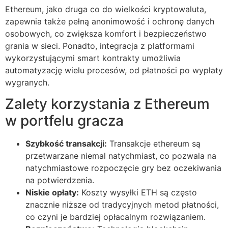
Ethereum, jako druga co do wielkości kryptowaluta,
zapewnia także pełną anonimowość i ochronę danych
osobowych, co zwiększa komfort i bezpieczeństwo
grania w sieci. Ponadto, integracja z platformami
wykorzystującymi smart kontrakty umożliwia
automatyzację wielu procesów, od płatności po wypłaty
wygranych.
Zalety korzystania z Ethereum
w portfelu gracza
Szybkość transakcji:
Transakcje ethereum są
przetwarzane niemal natychmiast, co pozwala na
natychmiastowe rozpoczęcie gry bez oczekiwania
na potwierdzenia.
Niskie opłaty:
Koszty wysyłki ETH są często
znacznie niższe od tradycyjnych metod płatności,
co czyni je bardziej opłacalnym rozwiązaniem.