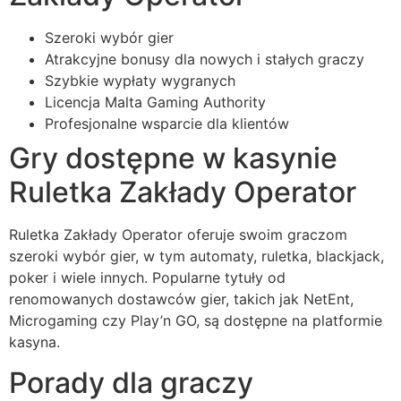
Szeroki wybór gier
Atrakcyjne bonusy dla nowych i stałych graczy
Szybkie wypłaty wygranych
Licencja Malta Gaming Authority
Profesjonalne wsparcie dla klientów
Gry dostępne w kasynie
Ruletka Zakłady Operator
Ruletka Zakłady Operator oferuje swoim graczom
szeroki wybór gier, w tym automaty, ruletka, blackjack,
poker i wiele innych. Popularne tytuły od
renomowanych dostawców gier, takich jak NetEnt,
Microgaming czy Play’n GO, są dostępne na platformie
kasyna.
Porady dla graczy