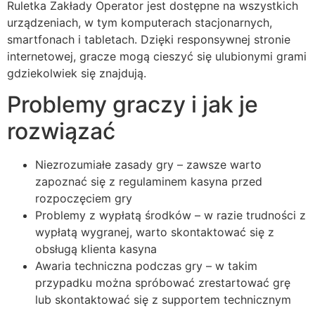
Ruletka Zakłady Operator jest dostępne na wszystkich
urządzeniach, w tym komputerach stacjonarnych,
smartfonach i tabletach. Dzięki responsywnej stronie
internetowej, gracze mogą cieszyć się ulubionymi grami
gdziekolwiek się znajdują.
Problemy graczy i jak je
rozwiązać
Niezrozumiałe zasady gry – zawsze warto
zapoznać się z regulaminem kasyna przed
rozpoczęciem gry
Problemy z wypłatą środków – w razie trudności z
wypłatą wygranej, warto skontaktować się z
obsługą klienta kasyna
Awaria techniczna podczas gry – w takim
przypadku można spróbować zrestartować grę
lub skontaktować się z supportem technicznym