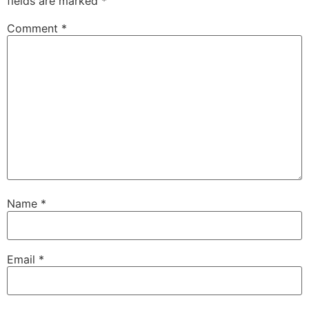
fields are marked
*
Comment
*
Name
*
Email
*