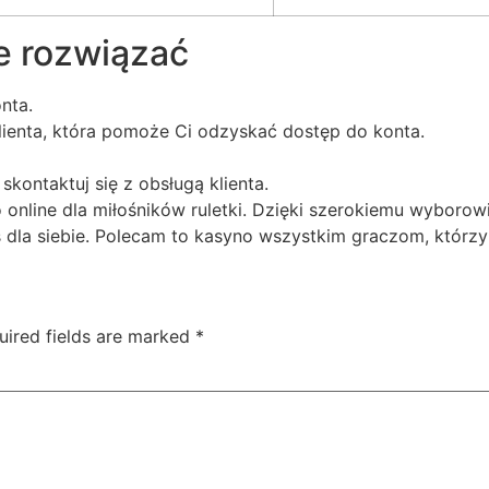
je rozwiązać
nta.
klienta, która pomoże Ci odzyskać dostęp do konta.
kontaktuj się z obsługą klienta.
online dla miłośników ruletki. Dzięki szerokiemu wyborowi
ś dla siebie. Polecam to kasyno wszystkim graczom, którzy
uired fields are marked
*