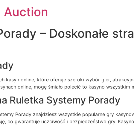
 Auction
orady – Doskonałe strat
ady
 kasyn online, które oferuje szeroki wybór gier, atrakcyjn
ynach online, mogę śmiało polecić to kasyno wszystkim mi
na Ruletka Systemy Porady
temy Porady znajdziesz wszystkie popularne gry kasynowe,
encję, co gwarantuje uczciwość i bezpieczeństwo gry. Kasy