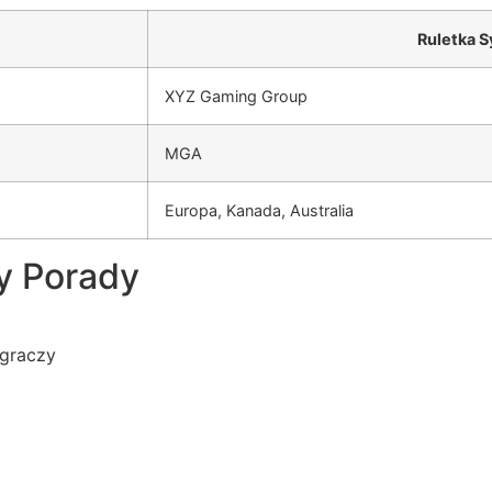
Ruletka 
XYZ Gaming Group
MGA
Europa, Kanada, Australia
y Porady
 graczy