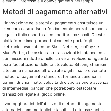
elevato l’interesse e il coinvolgimento nel tempo.
Metodi di pagamento alternativi
L’innovazione nei sistemi di pagamento costituisce un
elemento caratteristico fondamentale per siti non aams
legali in italia rispetto ai competitors nazionali. Queste
piattaforme incorporano tipicamente portafogli
elettronici avanzati come Skrill, Neteller, ecoPayz e
MuchBetter, che assicurano transazioni istantanee con
commissioni ridotte o nulle. La vera rivoluzione riguarda
però l’accettazione delle criptovalute: Bitcoin, Ethereum,
Litecoin e numerose altre valute digitali sono diventate
metodi di pagamento standard, fornendo benefici in
termini di anonimato, velocità di elaborazione e assenza
di intermediari bancari che potrebbero ostacolare
transazioni legate al gioco online.
I vantaggi pratici dell’utilizzo di metodi di pagamento
alternativi sono molteplici e tangibili. Le transazioni in