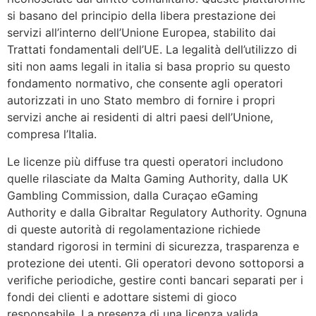
si basano del principio della libera prestazione dei
servizi all’interno dell’Unione Europea, stabilito dai
Trattati fondamentali dell’UE. La legalità dell’utilizzo di
siti non aams legali in italia si basa proprio su questo
fondamento normativo, che consente agli operatori
autorizzati in uno Stato membro di fornire i propri
servizi anche ai residenti di altri paesi dell’Unione,
compresa l’Italia.
Le licenze più diffuse tra questi operatori includono
quelle rilasciate da Malta Gaming Authority, dalla UK
Gambling Commission, dalla Curaçao eGaming
Authority e dalla Gibraltar Regulatory Authority. Ognuna
di queste autorità di regolamentazione richiede
standard rigorosi in termini di sicurezza, trasparenza e
protezione dei utenti. Gli operatori devono sottoporsi a
verifiche periodiche, gestire conti bancari separati per i
fondi dei clienti e adottare sistemi di gioco
responsabile. La presenza di una licenza valida