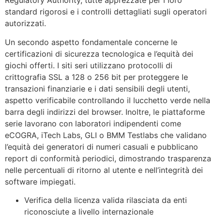
Regulatory Authority, tutte apprezzate per i loro
standard rigorosi e i controlli dettagliati sugli operatori
autorizzati.
Un secondo aspetto fondamentale concerne le
certificazioni di sicurezza tecnologica e l’equità dei
giochi offerti. I siti seri utilizzano protocolli di
crittografia SSL a 128 o 256 bit per proteggere le
transazioni finanziarie e i dati sensibili degli utenti,
aspetto verificabile controllando il lucchetto verde nella
barra degli indirizzi del browser. Inoltre, le piattaforme
serie lavorano con laboratori indipendenti come
eCOGRA, iTech Labs, GLI o BMM Testlabs che validano
l’equità dei generatori di numeri casuali e pubblicano
report di conformità periodici, dimostrando trasparenza
nelle percentuali di ritorno al utente e nell’integrità dei
software impiegati.
Verifica della licenza valida rilasciata da enti
riconosciute a livello internazionale