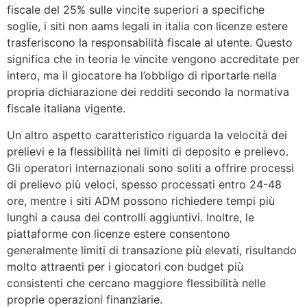
fiscale del 25% sulle vincite superiori a specifiche
soglie, i siti non aams legali in italia con licenze estere
trasferiscono la responsabilità fiscale al utente. Questo
significa che in teoria le vincite vengono accreditate per
intero, ma il giocatore ha l’obbligo di riportarle nella
propria dichiarazione dei redditi secondo la normativa
fiscale italiana vigente.
Un altro aspetto caratteristico riguarda la velocità dei
prelievi e la flessibilità nei limiti di deposito e prelievo.
Gli operatori internazionali sono soliti a offrire processi
di prelievo più veloci, spesso processati entro 24-48
ore, mentre i siti ADM possono richiedere tempi più
lunghi a causa dei controlli aggiuntivi. Inoltre, le
piattaforme con licenze estere consentono
generalmente limiti di transazione più elevati, risultando
molto attraenti per i giocatori con budget più
consistenti che cercano maggiore flessibilità nelle
proprie operazioni finanziarie.