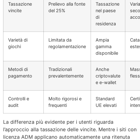
Tassazione
Prelievo alla fonte
Tassazione
Varia
vincite
del 25%
nel paese
sec
di
acco
residenza
Varietà di
Limitata da
Ampia
Cata
giochi
regolamentazione
gamma
este
disponibile
Metodi di
Tradizionali
Anche
Mas
pagamento
prevalentemente
criptovalute
fless
e e-wallet
Controlli e
Molto rigorosi e
Standard
Certi
audit
frequenti
UE elevati
inter
La differenza più evidente per i utenti riguarda
l’approccio alla tassazione delle vincite. Mentre i siti con
licenza ADM applicano automaticamente una ritenuta