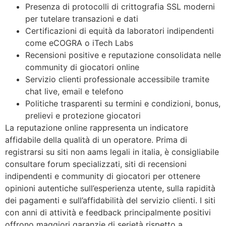
Presenza di protocolli di crittografia SSL moderni
per tutelare transazioni e dati
Certificazioni di equità da laboratori indipendenti
come eCOGRA o iTech Labs
Recensioni positive e reputazione consolidata nelle
community di giocatori online
Servizio clienti professionale accessibile tramite
chat live, email e telefono
Politiche trasparenti su termini e condizioni, bonus,
prelievi e protezione giocatori
La reputazione online rappresenta un indicatore
affidabile della qualità di un operatore. Prima di
registrarsi su siti non aams legali in italia, è consigliabile
consultare forum specializzati, siti di recensioni
indipendenti e community di giocatori per ottenere
opinioni autentiche sull’esperienza utente, sulla rapidità
dei pagamenti e sull’affidabilità del servizio clienti. I siti
con anni di attività e feedback principalmente positivi
offrono maggiori garanzie di serietà rispetto a