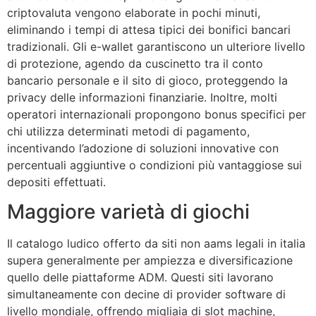
criptovaluta vengono elaborate in pochi minuti,
eliminando i tempi di attesa tipici dei bonifici bancari
tradizionali. Gli e-wallet garantiscono un ulteriore livello
di protezione, agendo da cuscinetto tra il conto
bancario personale e il sito di gioco, proteggendo la
privacy delle informazioni finanziarie. Inoltre, molti
operatori internazionali propongono bonus specifici per
chi utilizza determinati metodi di pagamento,
incentivando l’adozione di soluzioni innovative con
percentuali aggiuntive o condizioni più vantaggiose sui
depositi effettuati.
Maggiore varietà di giochi
Il catalogo ludico offerto da siti non aams legali in italia
supera generalmente per ampiezza e diversificazione
quello delle piattaforme ADM. Questi siti lavorano
simultaneamente con decine di provider software di
livello mondiale, offrendo migliaia di slot machine,