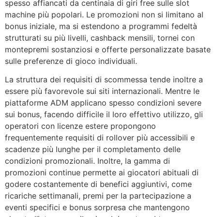
spesso affiancati da centinaia di giri free sulle slot
machine più popolari. Le promozioni non si limitano al
bonus iniziale, ma si estendono a programmi fedeltà
strutturati su più livelli, cashback mensili, tornei con
montepremi sostanziosi e offerte personalizzate basate
sulle preferenze di gioco individuali.
La struttura dei requisiti di scommessa tende inoltre a
essere più favorevole sui siti internazionali. Mentre le
piattaforme ADM applicano spesso condizioni severe
sui bonus, facendo difficile il loro effettivo utilizzo, gli
operatori con licenze estere propongono
frequentemente requisiti di rollover più accessibili e
scadenze più lunghe per il completamento delle
condizioni promozionali. Inoltre, la gamma di
promozioni continue permette ai giocatori abituali di
godere costantemente di benefici aggiuntivi, come
ricariche settimanali, premi per la partecipazione a
eventi specifici e bonus sorpresa che mantengono