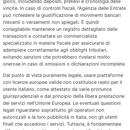
gioco, includendo depositi, prelievi e cronologia delle
vincite. In caso di controlli fiscali, l’Agenzia delle Entrate
può richiedere la giustificazione di movimenti bancari
rilevanti o versamenti non spiegati. È quindi
consigliabile mantenere un registro dettagliato delle
transazioni e contattare un commercialista
specializzato in materia fiscale per assicurarsi di
adempiere correttamente agli obblighi tributari,
evitando sanzioni che potrebbero rivelarsi molto
onerose in caso di omissioni o dichiarazioni incomplete.
Dal punto di vista puramente legale, usare piattaforme
con licenze europee valide non costituisce reato per il
utente italiano, come attestato da varie pronunce
giurisprudenziali e dal principio della libera prestazione
dei servizi nell’Unione Europea. Le eventuali questioni
legali riguardano soprattutto gli operatori non
autorizzati e la loro pubblicità in Italia, non gli utenti
finali che accedono i servizi. Tuttavia, è fondamentale