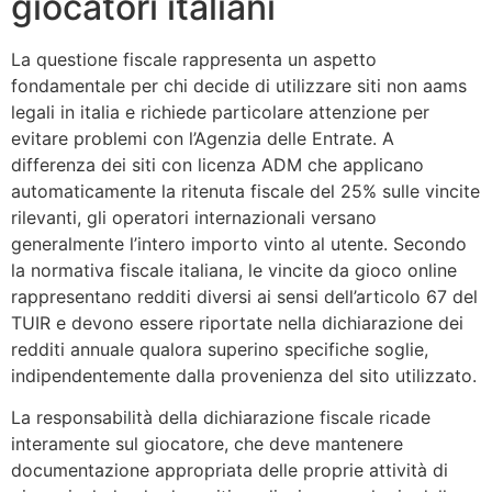
giocatori italiani
La questione fiscale rappresenta un aspetto
fondamentale per chi decide di utilizzare siti non aams
legali in italia e richiede particolare attenzione per
evitare problemi con l’Agenzia delle Entrate. A
differenza dei siti con licenza ADM che applicano
automaticamente la ritenuta fiscale del 25% sulle vincite
rilevanti, gli operatori internazionali versano
generalmente l’intero importo vinto al utente. Secondo
la normativa fiscale italiana, le vincite da gioco online
rappresentano redditi diversi ai sensi dell’articolo 67 del
TUIR e devono essere riportate nella dichiarazione dei
redditi annuale qualora superino specifiche soglie,
indipendentemente dalla provenienza del sito utilizzato.
La responsabilità della dichiarazione fiscale ricade
interamente sul giocatore, che deve mantenere
documentazione appropriata delle proprie attività di