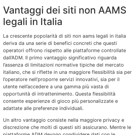
Vantaggi dei siti non AAMS
legali in Italia
La crescente popolarità di siti non aams legali in italia
deriva da una serie di benefici concreti che questi
operatori offrono rispetto alle piattaforme controllate
dall’ADM. Il primo vantaggio significativo riguarda
l’assenza di limitazioni normative tipiche del mercato
italiano, che si riflette in una maggiore flessibilità sia per
l’operatore nell’proporre servizi innovativi, sia per il
utente nell’accedere a una gamma più vasta di
opportunità di intrattenimento. Questa flessibilità
consente esperienze di gioco più personalizzate e
adattate alle preferenze individuali.
Un altro vantaggio consiste nella maggiore privacy e
discrezione che molti di questi siti assicurano. Mentre le
piattaforme ADM devono condividere dati con le