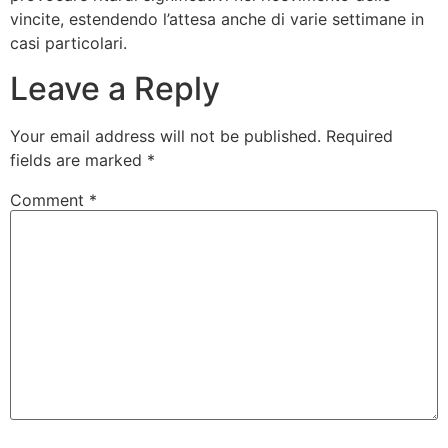
vincite, estendendo l’attesa anche di varie settimane in
casi particolari.
Leave a Reply
Your email address will not be published.
Required
fields are marked
*
Comment
*