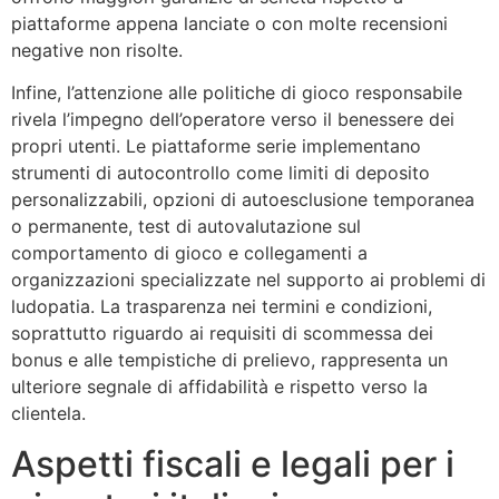
piattaforme appena lanciate o con molte recensioni
negative non risolte.
Infine, l’attenzione alle politiche di gioco responsabile
rivela l’impegno dell’operatore verso il benessere dei
propri utenti. Le piattaforme serie implementano
strumenti di autocontrollo come limiti di deposito
personalizzabili, opzioni di autoesclusione temporanea
o permanente, test di autovalutazione sul
comportamento di gioco e collegamenti a
organizzazioni specializzate nel supporto ai problemi di
ludopatia. La trasparenza nei termini e condizioni,
soprattutto riguardo ai requisiti di scommessa dei
bonus e alle tempistiche di prelievo, rappresenta un
ulteriore segnale di affidabilità e rispetto verso la
clientela.
Aspetti fiscali e legali per i