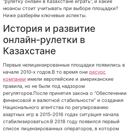
“рулетку онлайн в Казахстане играть”, и какие
нюансы стоит учитывать при выборе площадки?
Ниже
разберём ключевые аспекты.
История и развитие
онлайн‑рулетки в
Казахстане
Первые нелицензированные площадки появились в
начале 2010‑х годов.В то время они
ресурс
компании
имели европейские и американские
правила, но не были под надзором
регуляторов.После принятия закона о “Обеспечении
финансовой и валютной стабильности” и создания
Национального агентства по регулированию
азартных игр в 2015‑2016 годах ситуация начала
стабилизироваться.В 2018 году появился первый
список лицензированных операторов, в котором