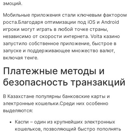
эмоций.
Мобильные приложения стали ключевым фактором
роста.Благодаря оптимизации под iOS и Android
игроки могут играть в любой точке страны,
независимо от скорости интернета. Volta казино
запустило собственное приложение, быстрое в
запуске и поддерживающее множество валют,
включая тенге.
Платежные методы и
безопасность транзакций
В Казахстане популярны банковские карты и
электронные кошельки.Среди них особенно
выделяются:
Каспи – один из крупнейших электронных
кошельков, позволяющий быстро пополнять