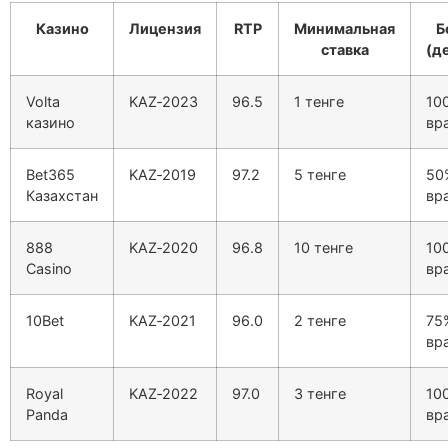
Казино
Лицензия
RTP
Минимальная
Б
ставка
(д
Volta
KAZ‑2023
96.5
1 тенге
10
казино
вр
Bet365
KAZ‑2019
97.2
5 тенге
50
Казахстан
вр
888
KAZ‑2020
96.8
10 тенге
10
Casino
вр
10Bet
KAZ‑2021
96.0
2 тенге
75
вр
Royal
KAZ‑2022
97.0
3 тенге
10
Panda
вр