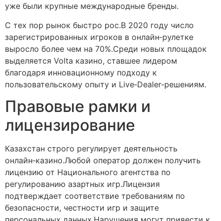
уже были крупные международные бренды.
С тех пор рынок быстро рос.В 2020 году число
зарегистрированных игроков в онлайн‑рулетке
выросло более чем на 70%.Среди новых площадок
выделяется Volta казино, ставшее лидером
благодаря инновационному подходу к
пользовательскому опыту и Live‑Dealer‑решениям.
Правовые рамки и
лицензирование
Казахстан строго регулирует деятельность
онлайн‑казино.Любой оператор должен получить
лицензию от Национального агентства по
регулированию азартных игр.Лицензия
подтверждает соответствие требованиям по
безопасности, честности игр и защите
персональных данных.Нарушения могут привести к