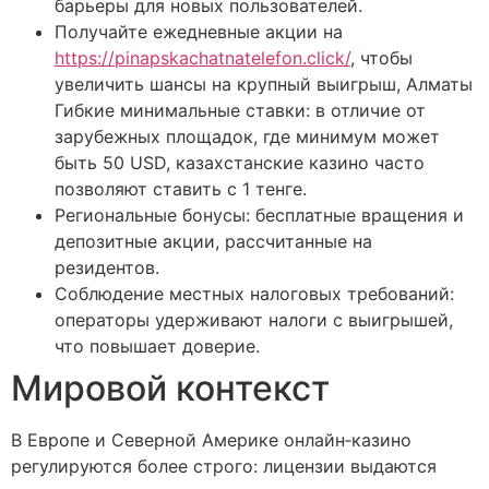
барьеры для новых пользователей.
Получайте ежедневные акции на
https://pinapskachatnatelefon.click/
, чтобы
увеличить шансы на крупный выигрыш, Алматы
Гибкие минимальные ставки: в отличие от
зарубежных площадок, где минимум может
быть 50 USD, казахстанские казино часто
позволяют ставить с 1 тенге.
Региональные бонусы: бесплатные вращения и
депозитные акции, рассчитанные на
резидентов.
Соблюдение местных налоговых требований:
операторы удерживают налоги с выигрышей,
что повышает доверие.
Мировой контекст
В Европе и Северной Америке онлайн‑казино
регулируются более строго: лицензии выдаются