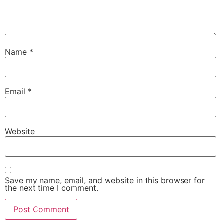
Name
*
Email
*
Website
Save my name, email, and website in this browser for
the next time I comment.